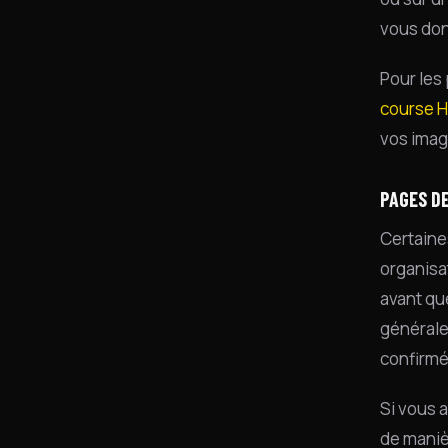
vous don
Pour les
course 
vos image
PAGES DE
Certain
organisa
avant que
générale
confirmé
Si vous 
de maniè