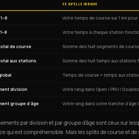
CE QU’ELLE INDIQUE
1–8
Votre temps de course sur 1 km pour
 1–8
Votre temps à chaque station fonction
otal de course
Somme des huit segments de course
otal aux stations
Somme des huit temps aux stations f
lobal
Temps de course + temps aux station
ent division
Votre rang dans Open / PRO / Double
ment groupe d’âge
Votre rang dans votre tranche d’âge 
sements par division et par groupe d’âge sont ceux sur lesq
ce qui est compréhensible. Mais les splits de course et de s