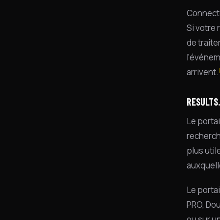
Connecte
Si votre
de trait
l’événem
arrivent.
RESULTS
Le portai
recherch
plus uti
auxquell
Le porta
PRO, Dou
ou sur un