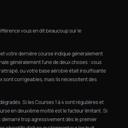
fférence vous en dit beaucoup sur le
e et votre dernière course indique généralement
ignale généralement l’une de deux choses : vous
 rattrapé, ou votre base aérobie était insuffisante
ux sont corrigeables, mais ils nécessitent des
égradés. Si les Courses 1 à 4 sont régulières et
se en deuxième moitié est le facteur limitant. Si
z démarré trop agressivement dès le premier
 objectifs d’allure qui tiennent sur les huit