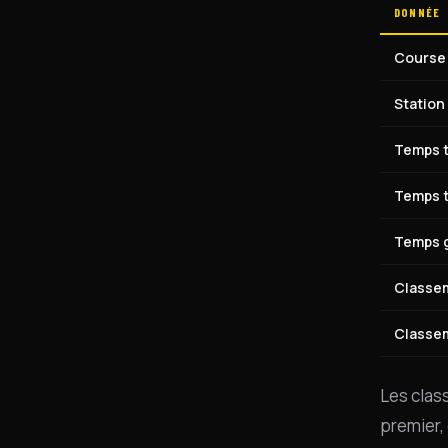
DONNÉE
Course 
Station
Temps t
Temps t
Temps g
Classem
Classe
Les clas
premier, 