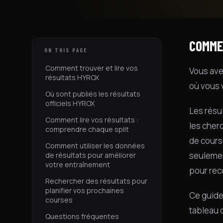
COMME
ON THIS PAGE
Comment trouver et lire vos
Vous ave
résultats HYROX
où vous 
Où sont publiés les résultats
officiels HYROX
Les résu
Comment lire vos résultats :
les cher
comprendre chaque split
de cours
Comment utiliser les données
seulemen
de résultats pour améliorer
votre entraînement
pour reco
Rechercher des résultats pour
planifier vos prochaines
Ce guide
courses
tableau 
Questions fréquentes