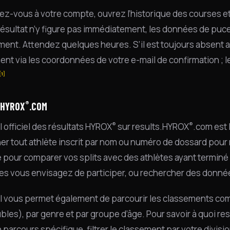
z-vous à votre compte, ouvrez l’historique des courses et
 résultat n’y figure pas immédiatement, les données de puc
ement. Attendez quelques heures. S’il est toujours absent 
ent via les coordonnées de votre e-mail de confirmation ; le
[1]
®
.HYROX
.COM
®
®
l officiel des résultats HYROX
sur results.HYROX
.com est 
er tout athlète inscrit par nom ou numéro de dossard pour n
le pour comparer vos splits avec des athlètes ayant termin
es vous envisagez de participer, ou rechercher des données
il vous permet également de parcourir les classements comp
bles), par genre et par groupe d’âge. Pour savoir à quoi re
 parcours spécifique, filtrer le classement par votre division