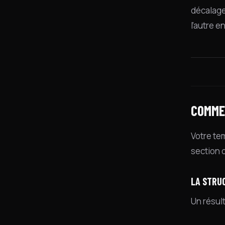
décalage
l’autre 
COMME
Votre tem
section d
LA STRU
Un résul