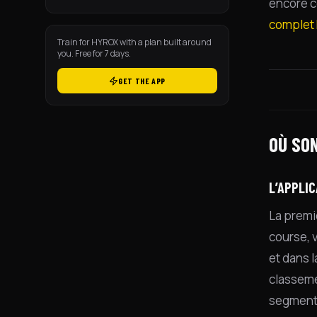
encore c
complet
Train for HYROX with a plan built around
you. Free for 7 days.
GET THE APP
OÙ SO
L’APPLI
La premi
course, v
et dans l
classeme
segment 