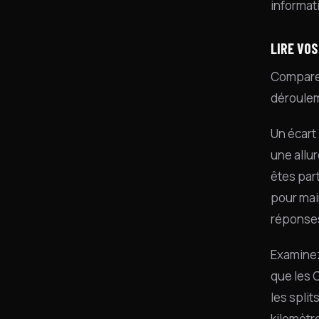
informat
LIRE VOS
Comparez
déroulem
Un écart
une allu
êtes part
pour main
réponses
Examinez
que les 
les spli
kilomètre