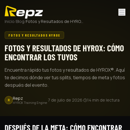
Inicio
/
Blog
/
Fotos y Resultados de HYROX: Cómo Encontrar los Tuyos
FOTOS Y RESULTADOS HYROX
FOTOS Y RESULTADOS DE HYROX: CÓMO
ENCONTRAR LOS TUYOS
Encuentra rápido tus fotos y resultados de HYROX®. Aquí
te decimos dónde ver tus splits, tiempos de meta y fotos
después del evento.
Repz
·
7 de julio de 2026
·
14
min de lectura
R
HYROX Training Engine
DESPUÉS DE LA META: CÓMO ENCONTRAR