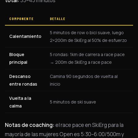
total:
35–45 minutos
COMPONENTE
DETALLE
5 minutos de row o bici suave, luego
Calentamiento
2×200m de SkiErg al 50% de esfuerzo
Bloque
5 rondas: 1km de carrera a race pace
principal
→ 200m de SkiErg a race pace
Descanso
Camina 90 segundos de vuelta al
entre rondas
inicio
Vuelta a la
5 minutos de ski suave
calma
Notas de coaching:
el race pace en SkiErg para la
mayoría de las mujeres Open es 5:30–6:00/500m y