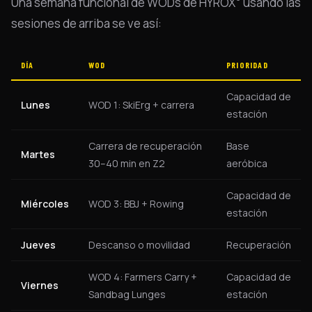
Una semana funcional de WODs de HYROX
usando las
sesiones de arriba se ve así:
DÍA
WOD
PRIORIDAD
Capacidad de
Lunes
WOD 1: SkiErg + carrera
estación
Carrera de recuperación
Base
Martes
30–40 min en Z2
aeróbica
Capacidad de
Miércoles
WOD 3: BBJ + Rowing
estación
Jueves
Descanso o movilidad
Recuperación
WOD 4: Farmers Carry +
Capacidad de
Viernes
Sandbag Lunges
estación