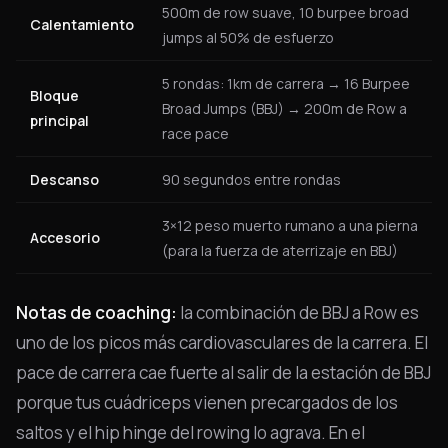
500m de row suave, 10 burpee broad
Calentamiento
jumps al 50% de esfuerzo
5 rondas: 1km de carrera → 16 Burpee
Bloque
Broad Jumps (BBJ) → 200m de Row a
principal
race pace
Descanso
90 segundos entre rondas
3×12 peso muerto rumano a una pierna
Accesorio
(para la fuerza de aterrizaje en BBJ)
Notas de coaching:
la combinación de BBJ a Row es
uno de los picos más cardiovasculares de la carrera. El
pace de carrera cae fuerte al salir de la estación de BBJ
porque tus cuádriceps vienen precargados de los
saltos y el hip hinge del rowing lo agrava. En el