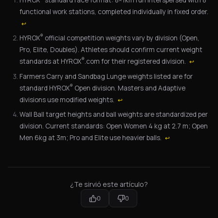
HYROX
standard race format: 8×1km run interspersed with 8
functional work stations, completed individually in fixed order.
↩
®
HYROX
official competition weights vary by division (Open,
Pro, Elite, Doubles). Athletes should confirm current weight
®
standards at HYROX
.com for their registered division.
↩
Farmers Carry and Sandbag Lunge weights listed are for
®
standard HYROX
Open division. Masters and Adaptive
divisions use modified weights.
↩
Wall Ball target heights and ball weights are standardized per
division. Current standards: Open Women 4 kg at 2.7 m; Open
Men 6kg at 3m; Pro and Elite use heavier balls.
↩
¿Te sirvió este artículo?
0
0