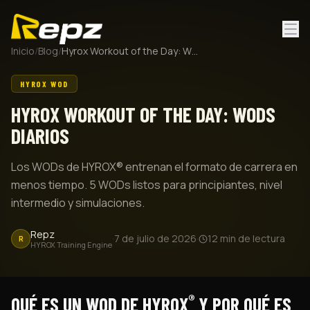
Inicio
/
Blog
/
Hyrox Workout of the Day: WODs diarios
HYROX WOD
HYROX WORKOUT OF THE DAY: WODS
DIARIOS
Los WODs de HYROX® entrenan el formato de carrera en
menos tiempo. 5 WODs listos para principiantes, nivel
intermedio y simulaciones.
Repz
·
7 de julio de 2026
·
12
min de lectura
R
HYROX Training Engine
®
QUÉ ES UN WOD DE HYROX
Y POR QUÉ ES