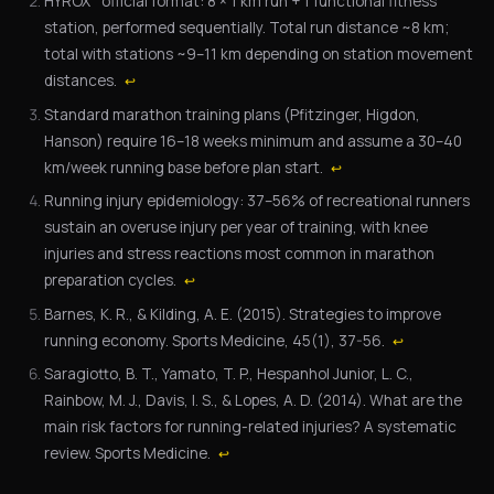
HYROX
official format: 8 × 1 km run + 1 functional fitness
station, performed sequentially. Total run distance ~8 km;
total with stations ~9–11 km depending on station movement
distances.
↩
Standard marathon training plans (Pfitzinger, Higdon,
Hanson) require 16–18 weeks minimum and assume a 30–40
km/week running base before plan start.
↩
Running injury epidemiology: 37–56% of recreational runners
sustain an overuse injury per year of training, with knee
injuries and stress reactions most common in marathon
preparation cycles.
↩
Barnes, K. R., & Kilding, A. E. (2015). Strategies to improve
running economy. Sports Medicine, 45(1), 37-56.
↩
Saragiotto, B. T., Yamato, T. P., Hespanhol Junior, L. C.,
Rainbow, M. J., Davis, I. S., & Lopes, A. D. (2014). What are the
main risk factors for running-related injuries? A systematic
review. Sports Medicine.
↩