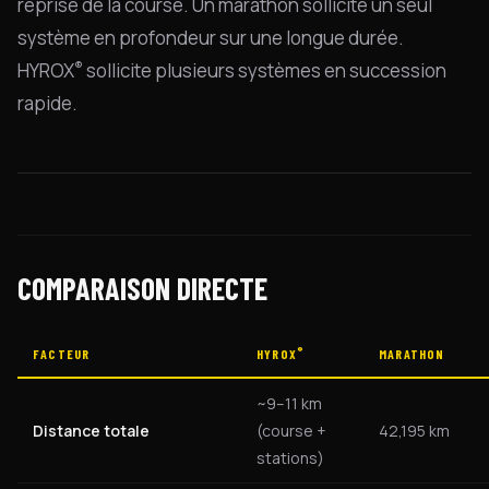
reprise de la course. Un marathon sollicite un seul
système en profondeur sur une longue durée.
®
HYROX
sollicite plusieurs systèmes en succession
rapide.
COMPARAISON DIRECTE
®
FACTEUR
HYROX
MARATHON
~9–11 km
Distance totale
(course +
42,195 km
stations)