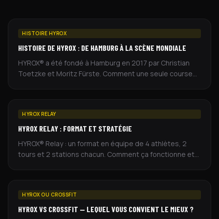
HISTOIRE HYROX
HISTOIRE DE HYROX : DE HAMBURG À LA SCÈNE MONDIALE
HYROX® a été fondé à Hamburg en 2017 par Christian
Toetzke et Moritz Fürste. Comment une seule course
est devenue un sport mondial à 500 000 participants.
HYROX RELAY
HYROX RELAY : FORMAT ET STRATÉGIE
HYROX® Relay : un format en équipe de 4 athlètes, 2
tours et 2 stations chacun. Comment ça fonctionne et
comment bâtir une stratégie d'équipe gagnante.
HYROX OU CROSSFIT
HYROX VS CROSSFIT — LEQUEL VOUS CONVIENT LE MIEUX ?