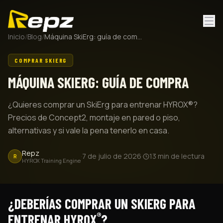
Inicio
/
Blog
/
Máquina SkiErg: guía de compra
COMPRAR SKIERG
MÁQUINA SKIERG: GUÍA DE COMPRA
¿Quieres comprar un SkiErg para entrenar HYROX®?
Precios de Concept2, montaje en pared o piso,
alternativas y si vale la pena tenerlo en casa.
Repz
·
7 de julio de 2026
·
13
min de lectura
R
HYROX Training Engine
¿DEBERÍAS COMPRAR UN SKIERG PARA
®
ENTRENAR HYROX
?