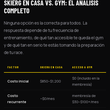
SKIERG EN CASA VS. GYM: EL ANÁLISIS
COMPLETO
Ninguna opción es la correcta para todos. La
respuesta depende de tu frecuencia de
entrenamiento, de qué tan accesible te queda el gym
y de qué tan en serio te estás tomando la preparación
de tu race.
FACTOR
SKIERG EN CASA
ACCESO A GYM
$0 (incluido en la
Costo inicial
$850–$1,200
membresía)
Costo
membresía de
~$0/mes
recurrente
$30–$100+/mes