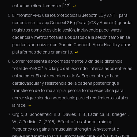
estudiado directamente).[^7]
↩
El monitor PM5 usa los protocolos Bluetooth LE y ANT+ para
conectarse. La app Concept2 ErgData (iOS y Android) guarda
registros completos de la sesión, incluyendo pace, watts,
cadencia y metros totales. Los datos de la sesión también se
pueden sincronizar con Garmin Connect, Apple Health y otras
plataformas de entrenamiento.
↩
Correr representa aproximadamente 8 km de la distancia
®
total de HYROX
a lo largo del recorrido, intercalados entre las
estaciones. El entrenamiento de SkiErg construye base
cardiovascular y resistencia de la cadena posterior que
transfieren de forma amplia, pero la forma específica para
correr sigue siendo innegociable para el rendimiento total en
la race.
↩
Grgic, J., Schoenfeld, B. J., Davies, T. B., Lazinica, B., Krieger, J.
W., & Pedisic, Z. (2018). Effect of resistance training
frequency on gains in muscular strength: A systematic
review and meta-analysis. Sports Medicine, 48(5), 1207-1220.