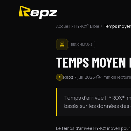
®
Accueil
HYROX
Bible
Temps moyen
BENCHMARKS
TEMPS MOYEN 
Repz
·
7 juil. 2026
·
4
min de lectur
R
Temps d'arrivée HYROX® mo
basés sur les données des 
Le temps d'arrivée HYROX moyen pour 