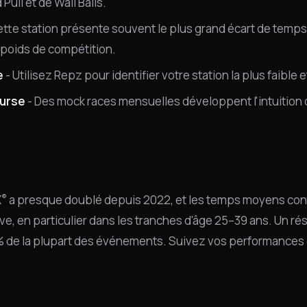
ull et de Wall Balls.
ette station présente souvent le plus grand écart de temps.
 poids de compétition.
e
- Utilisez Repz pour identifier votre station la plus faible 
ourse
- Des mock races mensuelles développent l'intuition d
®
X
a presque doublé depuis 2022, et les temps moyens cont
ève, en particulier dans les tranches d'âge 25–39 ans. Un ré
% de la plupart des événements. Suivez vos performances