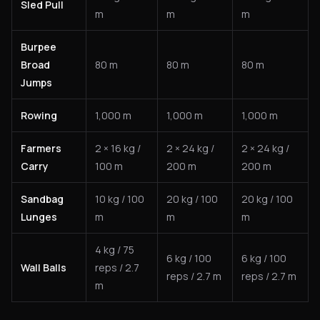
Sled Pull
m
m
m
Burpee
Broad
80 m
80 m
80 m
Jumps
Rowing
1,000 m
1,000 m
1,000 m
Farmers
2 × 16 kg /
2 × 24 kg /
2 × 24 kg /
Carry
100 m
200 m
200 m
Sandbag
10 kg / 100
20 kg / 100
20 kg / 100
Lunges
m
m
m
4 kg / 75
6 kg / 100
6 kg / 100
Wall Balls
reps / 2.7
reps / 2.7 m
reps / 2.7 m
m