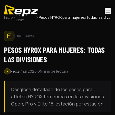
®
HYROX
Inicio
Pesos HYROX para mujeres: todas las divisiones
Bible
RACE FORMAT
PESOS HYROX PARA MUJERES: TODAS
LAS DIVISIONES
Repz
·
7 jul 2026
·
4
min de lectura
R
Desglose detallado de los pesos para
atletas HYROX femeninas en las divisiones
Open, Pro y Elite 15, estación por estación.