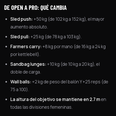
DE OPEN A PRO: QUÉ CAMBIA
Sled push:
+50 kg (de 102 kg a 152 kg), el mayor
aumento absoluto.
Sled pull:
+25 kg (de 78 kg a 103 kg).
Farmers carry:
+8 kg por mano (de 16 kg a 24 kg
por kettlebell).
Sandbag lunges:
+10 kg (de 10 kg a 20 kg), el
doble de carga.
Wall balls:
+2 kg de peso del balón Y +25 reps (de
75 a 100).
La altura del objetivo se mantiene en 2.7 m
en
todas las divisiones femeninas.