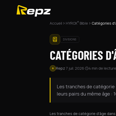
®
Accueil
HYROX
Bible
Catégories d'
DIVISIONS
CATÉGORIES D'
Repz
·
7 juil. 2026
·
4
min de lectur
R
Les tranches de catégorie 
leurs pairs du même âge : 1
Les tranches de catégorie d'âge dans 