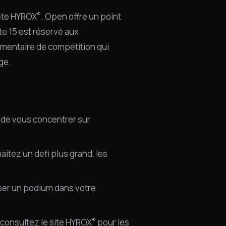
®
lète HYROX
. Open offre un point
te 15 est réservé aux
émentaire de compétition qui
ge.
 de vous concentrer sur
itez un défi plus grand, les
ser un podium dans votre
®
— consultez le site HYROX
pour les