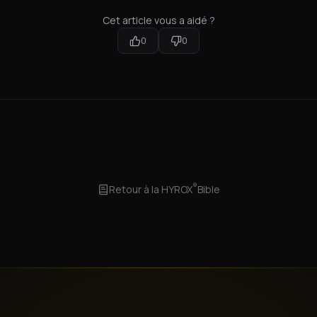
Cet article vous a aidé ?
0
0
®
Retour à la
HYROX
Bible