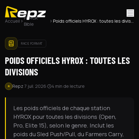
®
HYROX
Accueil
Poids officiels HYROX : toutes les divisions
Bible
RACE FORMAT
POIDS OFFICIELS HYROX : TOUTES LES
DIVISIONS
Repz
·
7 juil. 2026
·
4
min de lecture
R
Les poids officiels de chaque station
HYROX pour toutes les divisions (Open,
Pro, Elite 15), selon le genre. Inclut les
poids du Sled Push/Pull, du Farmers Carry,