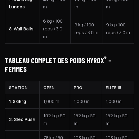
Lunges
m
m
m
6 kg / 100
9 kg / 100
9 kg / 100
8. Wall Balls
reps / 3.0
reps / 3.0 m
reps / 3.0 m
m
®
TABLEAU COMPLET DES POIDS HYROX
-
FEMMES
STATION
OPEN
PRO
ELITE 15
1. SkiErg
1,000 m
1,000 m
1,000 m
102 kg / 50
152 kg / 50
152 kg / 50
2. Sled Push
m
m
m
78 kg / 50
103 kg / 50
103 kg / 50