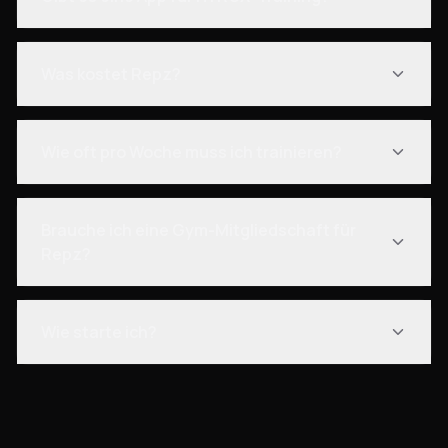
Was kostet Repz?
Wie oft pro Woche muss ich trainieren?
Brauche ich eine Gym-Mitgliedschaft für
Repz?
Wie starte ich?