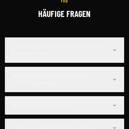
FAQ
HÄUFIGE FRAGEN
Ich hab noch nie ein HYROX gemacht. Ist
das was für mich?
Was macht Repz anders als andere
HYROX-Programme?
Was heißt „adaptiv“ konkret?
Gibt es eine App für HYROX-Training?