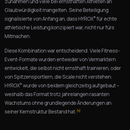
zunahmen und viele bei ernsthaften Athleten an
Glaubwürdigkeit mangelten. Seine Beteiligung
®
signalisierte von Anfang an, dass HYROX
für echte
athletische Leistung konzipiert war, nicht nur fürs
Mitmachen.
Diese Kombination war entscheidend. Viele Fitness-
Event-Formate wurden entweder von Vermarktern
entwickelt, die selbst nicht ernsthaft trainieren, oder
von Spitzensportlern, die Scale nicht verstehen.
®
HYROX
wurde von beidem gleichzeitig aufgebaut –
weshalb das Format trotz jahrelangen rasanten
Wachstums ohne grundlegende Änderungen an
seiner Kernstruktur Bestand hat.
[1]