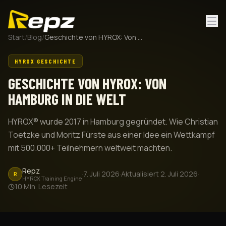
Start
/
Blog
/
Geschichte von HYROX: Von Hamburg in die Welt
HYROX GESCHICHTE
GESCHICHTE VON HYROX: VON
HAMBURG IN DIE WELT
HYROX® wurde 2017 in Hamburg gegründet. Wie Christian
Toetzke und Moritz Fürste aus einer Idee ein Wettkampf
mit 500.000+ Teilnehmern weltweit machten.
Repz
·
7. Juli 2026
·
Aktualisiert
2. Juli 2026
·
R
HYROX Training Engine
10
Min. Lesezeit