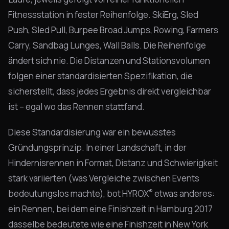
Fitnessstation in fester Reihenfolge. SkiErg, Sled
Push, Sled Pull, Burpee Broad Jumps, Rowing, Farmers
Carry, Sandbag Lunges, Wall Balls. Die Reihenfolge
ändert sich nie. Die Distanzen und Stationsvolumen
folgen einer standardisierten Spezifikation, die
sicherstellt, dass jedes Ergebnis direkt vergleichbar
ist – egal wo das Rennen stattfand.
Diese Standardisierung war ein bewusstes
Gründungsprinzip. In einer Landschaft, in der
Hindernisrennen in Format, Distanz und Schwierigkeit
stark variierten (was Vergleiche zwischen Events
®
bedeutungslos machte), bot HYROX
etwas anderes:
ein Rennen, bei dem eine Finishzeit in Hamburg 2017
dasselbe bedeutete wie eine Finishzeit in New York