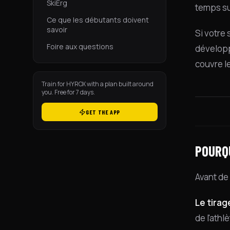
SkiErg
temps su
Ce que les débutants doivent
savoir
Si votre
Foire aux questions
développ
couvre l
Train for HYROX with a plan built around
you. Free for 7 days.
GET THE APP
POURQ
Avant de 
Le tirag
de l'athl