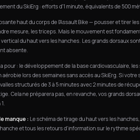
nement du SkiErg : efforts d'1 minute, équivalents de 500 
sante haut du corps de l'Assault Bike — pousser et tirer l
dre mesure, les triceps. Mais le mouvement est fondamen
e vertical du haut vers les hanches. Les grands dorsaux son
nt absente.
la pour : le développement de la base cardiovasculaire, les 
n aérobie lors des semaines sans accès au SkiErg. Si votre s
rvalles structurés de 3 à 5 minutes avec 2 minutes de récu
xige. Cela ne préparera pas, en revanche, vos grands dorsau
 1.
le manque :
Le schéma de tirage du haut vers les hanches,
hanche et tous les retours d'information sur le rythme spéc