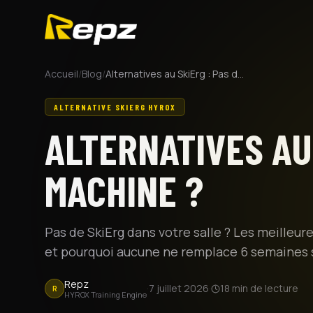
Accueil
/
Blog
/
Alternatives au SkiErg : Pas de machine ?
ALTERNATIVE SKIERG HYROX
ALTERNATIVES AU 
MACHINE ?
Pas de SkiErg dans votre salle ? Les meilleu
et pourquoi aucune ne remplace 6 semaines s
Repz
·
7 juillet 2026
·
18
min de lecture
R
HYROX Training Engine