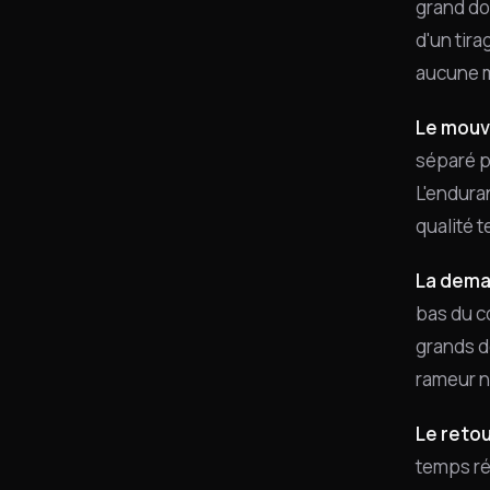
grand do
d'un tir
aucune m
Le mouv
séparé p
L'endura
qualité t
La deman
bas du c
grands do
rameur n
Le retou
temps rée