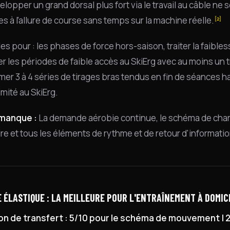
elopper un grand dorsal plus fort via le travail au câble n
s à l'allure de course sans temps sur la machine réelle.
[2]
les pour : les phases de force hors-saison, traiter la faib
r les périodes de faible accès au SkiErg avec au moins un 
er 3 à 4 séries de tirages bras tendus en fin de séances ha
imité au SkiErg.
 manque :
La demande aérobie continue, le schéma de char
re et tous les éléments de rythme et de retour d'informatio
E ÉLASTIQUE : LA MEILLEURE POUR L'ENTRAÎNEMENT À DOMIC
on de transfert : 5/10 pour le schéma de mouvement | 2