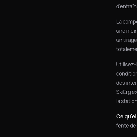
d'entraî
La compo
une moin
un tirag
totaleme
Utilisez-
conditio
des inte
SkiErg e
la station
Ce qu'el
fente de 