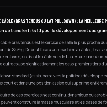
GE CÂBLE (BRAS TENDUS OU LAT PULLDOWN) : LA MEILLEURE
on de transfert : 6/10 pour le développement des grand
e câble bras tendus est l'exercice de salle le plus proche 
t de SkiErg. Debout face à une machine à câbles, bras au-
e en barre, en tirant le câble vers le bas en arc jusqu'aux 
e qui recoupe significativement les deux premiers tiers d'un
ulldown standard (assis, barre vers la poitrine) développe 
lus court et dans une position assise qui supprime entière
i l'autre de ces exercices n'est continu, dynamique ou aérob
i peuvent construire la masse musculaire et les bases de fo