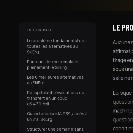
LE PR
ON THIS PAGE
Le problème fondamental de
Aucune m
toutes les alternatives au
affirmat
SkiErg
tirage en
Pourquoi rien ne remplace
pleinement le SkiErg
sous une
Les 6 meilleures alternatives
salle ne 
au SkiErg
Lorsque 
Récapitulatif : évaluations de
transfert en un coup
question
d&#39;œil
machine 
Quand prioriser l&#39;accès à
question
un vrai SkiErg
conditio
Structurer une semaine sans