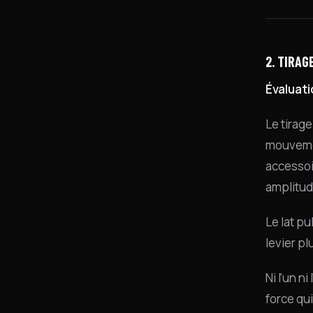
2. TIRA
Évaluati
Le tirag
mouvemen
accessoir
amplitud
Le lat p
levier p
Ni l'un n
force qu