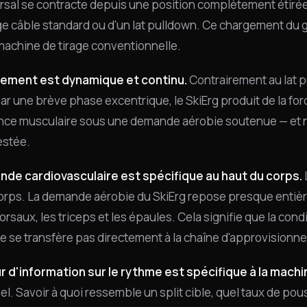
rsal se contracte depuis une position complètement étirée 
age câble standard ou d'un lat pulldown. Ce chargement du gr
achine de tirage conventionnelle.
ement est dynamique et continu.
Contrairement au lat p
ar une brève phase excentrique, le SkiErg produit de la fo
nce musculaire sous une demande aérobie soutenue — et non
estée.
de cardiovasculaire est spécifique au haut du corps.
orps. La demande aérobie du SkiErg repose presque entière
rsaux, les triceps et les épaules. Cela signifie que la cond
e se transfère pas directement à la chaîne d'approvisionnem
r d'information sur le rythme est spécifique à la machi
l. Savoir à quoi ressemble un split cible, quel taux de pou