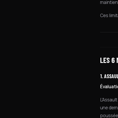
maintien
Ces limi
LES 6
1. ASSAU
Évaluati
L'Assault
une dema
poussée-t