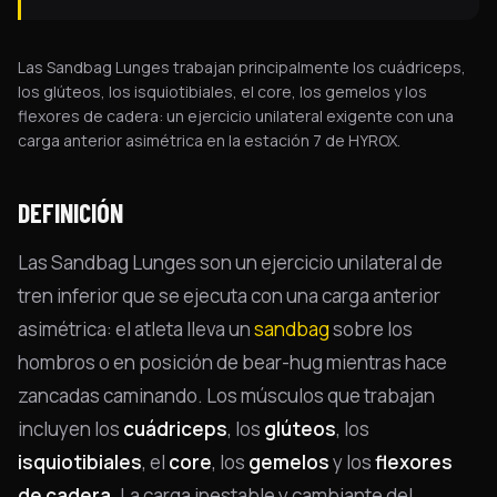
Las Sandbag Lunges trabajan principalmente los cuádriceps,
los glúteos, los isquiotibiales, el core, los gemelos y los
flexores de cadera: un ejercicio unilateral exigente con una
carga anterior asimétrica en la estación 7 de HYROX.
DEFINICIÓN
Las Sandbag Lunges son un ejercicio unilateral de
tren inferior que se ejecuta con una carga anterior
asimétrica: el atleta lleva un
sandbag
sobre los
hombros o en posición de bear-hug mientras hace
zancadas caminando. Los músculos que trabajan
incluyen los
cuádriceps
, los
glúteos
, los
isquiotibiales
, el
core
, los
gemelos
y los
flexores
de cadera
. La carga inestable y cambiante del