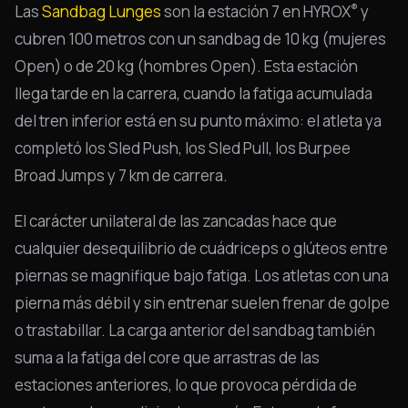
®
Las
Sandbag Lunges
son la estación 7 en HYROX
y
cubren 100 metros con un sandbag de 10 kg (mujeres
Open) o de 20 kg (hombres Open). Esta estación
llega tarde en la carrera, cuando la fatiga acumulada
del tren inferior está en su punto máximo: el atleta ya
completó los Sled Push, los Sled Pull, los Burpee
Broad Jumps y 7 km de carrera.
El carácter unilateral de las zancadas hace que
cualquier desequilibrio de cuádriceps o glúteos entre
piernas se magnifique bajo fatiga. Los atletas con una
pierna más débil y sin entrenar suelen frenar de golpe
o trastabillar. La carga anterior del sandbag también
suma a la fatiga del core que arrastras de las
estaciones anteriores, lo que provoca pérdida de