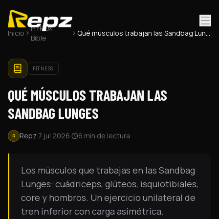
®
HYROX
Inicio
Qué músculos trabajan las Sandbag Lunges
Bible
FITNESS
QUÉ MÚSCULOS TRABAJAN LAS
SANDBAG LUNGES
Repz
·
7 jul 2026
·
6
min de lectura
R
Los músculos que trabajas en las Sandbag
Lunges: cuádriceps, glúteos, isquiotibiales,
core y hombros. Un ejercicio unilateral de
tren inferior con carga asimétrica.