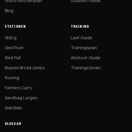
Gratis-Wochenplan
Doubles-Guide
Blog
STATIONEN
TRAINING
SkiErg
Lauf-Guide
Sled Push
Trainingsplan
Sled Pull
Workout-Guide
Burpee Broad Jumps
Trainingszonen
Rowing
Farmers Carry
Sandbag Lunges
Wall Balls
GLOSSAR